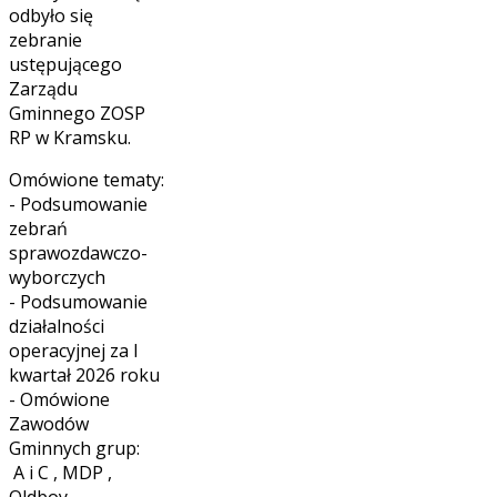
odbyło się
zebranie
ustępującego
Zarządu
Gminnego ZOSP
RP w Kramsku.
Omówione tematy:
- Podsumowanie
zebrań
sprawozdawczo-
wyborczych
- Podsumowanie
działalności
operacyjnej za I
kwartał 2026 roku
- Omówione
Zawodów
Gminnych grup:
A i C , MDP ,
Oldboy