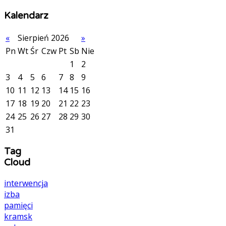
Kalendarz
«
Sierpień 2026
»
Pn
Wt
Śr
Czw
Pt
Sb
Nie
1
2
3
4
5
6
7
8
9
10
11
12
13
14
15
16
17
18
19
20
21
22
23
24
25
26
27
28
29
30
31
Tag
Cloud
interwencja
izba
pamięci
kramsk