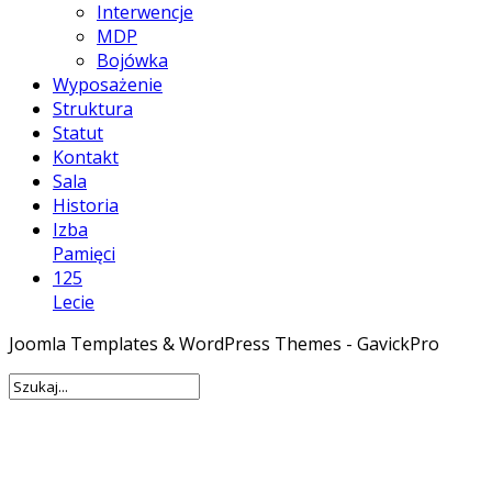
Interwencje
MDP
Bojówka
Wyposażenie
Struktura
Statut
Kontakt
Sala
Historia
Izba
Pamięci
125
Lecie
Joomla Templates & WordPress Themes - GavickPro