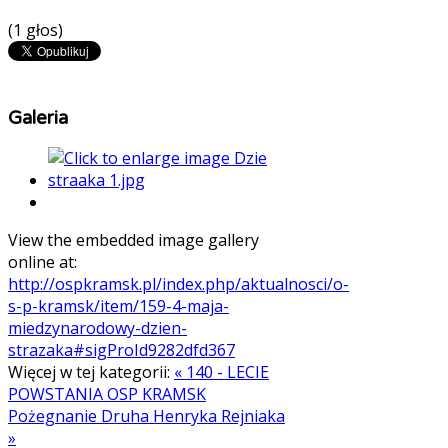
(1 głos)
Galeria
View the embedded image gallery
online at:
http://ospkramsk.pl/index.php/aktualnosci/o-
s-p-kramsk/item/159-4-maja-
miedzynarodowy-dzien-
strazaka#sigProId9282dfd367
Więcej w tej kategorii:
« 140 - LECIE
POWSTANIA OSP KRAMSK
Pożegnanie Druha Henryka Rejniaka
»