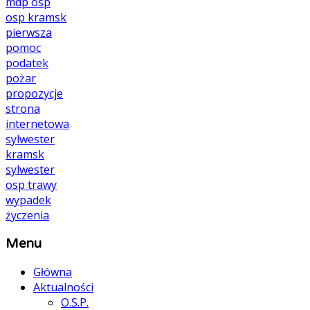
mdp
osp
osp kramsk
pierwsza
pomoc
podatek
pożar
propozycje
strona
internetowa
sylwester
kramsk
sylwester
osp
trawy
wypadek
życzenia
Menu
Główna
Aktualności
O.S.P.