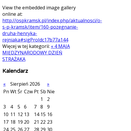
View the embedded image gallery
online at:
http://ospkramsk.pl/index.php/aktualnosci/o-
s-p-kramsk/item/160-pozegnanie-
druha-henryka-
rejniaka#sigProIdc17b77a144
Więcej w tej kategorii:
« 4 MAJA
MIĘDZYNARODOWY DZIEŃ
STRAŻAKA
Kalendarz
«
Sierpień 2026
»
Pn
Wt
Śr
Czw
Pt
Sb
Nie
1
2
3
4
5
6
7
8
9
10
11
12
13
14
15
16
17
18
19
20
21
22
23
24
25
26
27
28
29
30