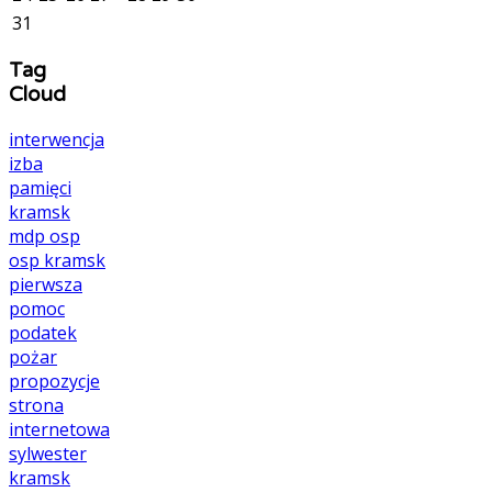
31
Tag
Cloud
interwencja
izba
pamięci
kramsk
mdp
osp
osp kramsk
pierwsza
pomoc
podatek
pożar
propozycje
strona
internetowa
sylwester
kramsk