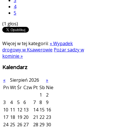
3
4
5
(1 głos)
Więcej w tej kategorii:
« Wypadek
drogowy w Ksawerowie
Pożar sadzy w
kominie »
Kalendarz
«
Sierpień 2026
»
Pn
Wt
Śr
Czw
Pt
Sb
Nie
1
2
3
4
5
6
7
8
9
10
11
12
13
14
15
16
17
18
19
20
21
22
23
24
25
26
27
28
29
30