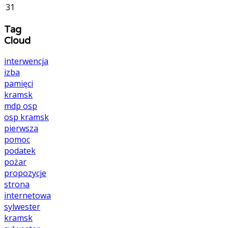
31
Tag
Cloud
interwencja
izba
pamięci
kramsk
mdp
osp
osp kramsk
pierwsza
pomoc
podatek
pożar
propozycje
strona
internetowa
sylwester
kramsk