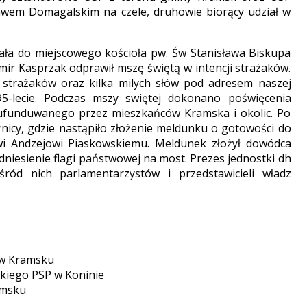
awem Domagalskim na czele, druhowie biorący udział w
o miejscowego kościoła pw. Św Stanisława Biskupa
mir Kasprzak odprawił mszę świętą w intencji strażaków.
 strażaków oraz kilka milych słów pod adresem naszej
e 95-lecie. Podczas mszy swiętej dokonano poświęcenia
SP ufunduwanego przez mieszkańców Kramska i okolic. Po
nicy, gdzie nastąpiło złożenie meldunku o gotowości do
i Andzejowi Piaskowskiemu. Meldunek złożył dowódca
niesienie flagi państwowej na most. Prezes jednostki dh
śród nich parlamentarzystów i przedstawicieli władz
 w Kramsku
kiego PSP w Koninie
amsku