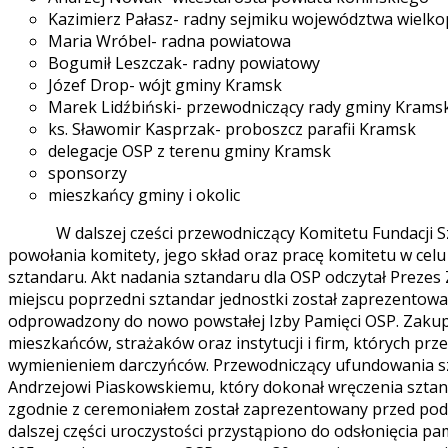
Kazimierz Pałasz- radny sejmiku województwa wielko
Maria Wróbel- radna powiatowa
Bogumił Leszczak- radny powiatowy
Józef Drop- wójt gminy Kramsk
Marek Lidźbiński- przewodniczący rady gminy Krams
ks. Sławomir Kasprzak- proboszcz parafii Kramsk
delegacje OSP z terenu gminy Kramsk
sponsorzy
mieszkańcy gminy i okolic
W dalszej cześci przewodniczący Komitetu Fundacji Szt
powołania komitety, jego skład oraz pracę komitetu w cel
sztandaru. Akt nadania sztandaru dla OSP odczytał Preze
miejscu poprzedni sztandar jednostki został zaprezentowan
odprowadzony do nowo powstałej Izby Pamięci OSP. Zakup
mieszkańców, strażaków oraz instytucji i firm, których prz
wymienieniem darczyńców. Przewodniczący ufundowania s
Andrzejowi Piaskowskiemu, który dokonał wręczenia sztan
zgodnie z ceremoniałem został zaprezentowany przed podo
dalszej części uroczystości przystąpiono do odsłonięcia pam