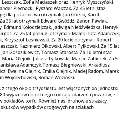
 Leszczak, Zofia Maciaszek oraz Henryk Myszczyński.
nder Piechocki, Ryszard Walczak. Za 45 letni staż
ę dla pożarnictwa otrzymali: Jan Górski, Karol
Za 35 lat otrzymali: Edward Gwóźdź, Zenon Pawlak,
ny: Edmund Kołodziejczak, Jadwiga Niedźwiedzka, Henryk
got. Za 25 lat posługi otrzymali: Małgorzata Adamczyk,
, Krzysztof Lesniewski. Za 20 lecie otrzymali: Robert
Leszczak, Kazimierz Olkowski, Albert Tylkowski. Za 15 lat
Jan Goździkiewicz, Tomasz Starosta. Za 10 letni staż
Maria Olejnik, Juliusz Tylkowski, Marcin Żabierek. Za 5
 Stanisława Adamczyk,Tomasz Biegniewski, Arkadiusz
z, Ewelina Olejnik, Emilia Olejnik, Maciej Radom, Marek
dam Wojciechowski, Roman Woziński.
zego około trzydziestu jest włączonych do Jednostki
80 wyjazdów do różnego rodzaju zdarzeń i pożarów, z
 pokładów torfu. Również nasi druhowie strażacy
ia skutków wypadków drogowych na szlakach