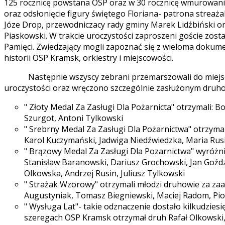
125 rocznicę powstana OSP oraz w 30 rocznicę wmurowani
oraz odsłonięcie figury świętego Floriana- patrona streaża
Józe Drop, przewodniczacy rady gminy Marek Lidźbiński o
Piaskowski. W trakcie uroczystości zaproszeni goście zost
Pamięci. Zwiedzający mogli zapoznać się z wieloma dokume
historii OSP Kramsk, orkiestry i miejscowości.
Następnie wszyscy zebrani przemarszowali do miejsco
uroczystości oraz wręczono szczególnie zasłużonym dru
" Złoty Medal Za Zasługi Dla Pożarnicta" otrzymali: 
Szurgot, Antoni Tylkowski
" Srebrny Medal Za Zasługi Dla Pożarnictwa" otrzymali
Karol Kuczymański, Jadwiga Niedźwiedzka, Maria Rus
" Brązowy Medal Za Zasługi Dla Pozarnictwa" wyróżni
Stanisław Baranowski, Dariusz Grochowski, Jan Goźdz
Olkowska, Andrzej Rusin, Juliusz Tylkowski
" Strażak Wzorowy" otrzymali młodzi druhowie za za
Augustyniak, Tomasz Biegniewski, Maciej Radom, Pio
" Wysługa Lat"- takie odznaczenie dostało kilkudzies
szeregach OSP Kramsk otrzymał druh Rafał Olkowski, k