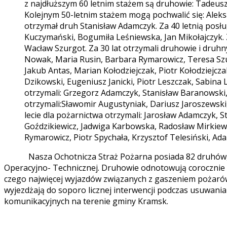
z najdłuższym 60 letnim stażem są druhowie: Tadeusz
Kolejnym 50-letnim stażem mogą pochwalić się: Aleksa
otrzymał druh Stanisław Adamczyk. Za 40 letnią posług
Kuczymański, Bogumiła Leśniewska, Jan Mikołajczyk. 
Wacław Szurgot. Za 30 lat otrzymali druhowie i druh
Nowak, Maria Rusin, Barbara Rymarowicz, Teresa Szur
Jakub Antas, Marian Kołodziejczak, Piotr Kołodziejczak
Dzikowski, Eugeniusz Janicki, Piotr Leszczak, Sabina 
otrzymali: Grzegorz Adamczyk, Stanisław Baranowski, 
otrzymali:Sławomir Augustyniak, Dariusz Jaroszewski, 
lecie dla pożarnictwa otrzymali: Jarosław Adamczyk,
Goździkiewicz, Jadwiga Karbowska, Radosław Mirkiewic
Rymarowicz, Piotr Spychała, Krzysztof Telesiński, A
Nasza Ochotnicza Straż Pożarna posiada 82 druhów, z c
Operacyjno- Technicznej. Druhowie odnotowują corocznie 
czego najwięcej wyjazdów związanych z gaszeniem pożarów
wyjezdżają do soporo licznej interwencji podczas usuwan
komunikacyjnych na terenie gminy Kramsk.