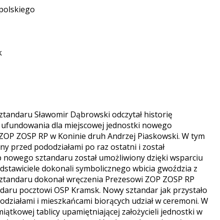
polskiego
k
andaru Sławomir Dąbrowski odczytał historię
u ufundowania dla miejscowej jednostki nowego
s ZOP ZOSP RP w Koninie druh Andrzej Piaskowski. W tym
y przed pododziałami po raz ostatni i został
 nowego sztandaru został umożliwiony dzięki wsparciu
edstawiciele dokonali symbolicznego wbicia gwoździa z
ztandaru dokonał wręczenia Prezesowi ZOP ZOSP RP
daru pocztowi OSP Kramsk. Nowy sztandar jak przystało
działami i mieszkańcami biorących udział w ceremoni. W
iątkowej tablicy upamiętniającej założycieli jednostki w