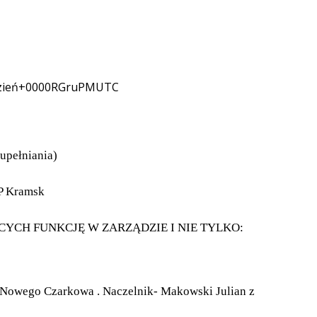
zień+0000RGruPMUTC
upełniania)
SP Kramsk
CH FUNKCJĘ W ZARZĄDZIE I NIE TYLKO:
z Nowego Czarkowa . Naczelnik- Makowski Julian z