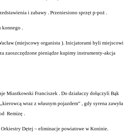
zedstawienia i zabawy . Przeniesiono sprzęt p-poż .
u konnego .
Wacław (miejscowy organista ). Inicjatorami byli miejscowi
a za zaoszczędzone pieniądze kupimy instrumenty-akcja
aje Miastkowski Franciszek . Do działaczy dołączyli Bąk
n „kierowcą wraz z własnym pojazdem” , gdy syrena zawyła
pod Remizę .
p Orkiestry Dętej – eliminacje powiatowe w Koninie.