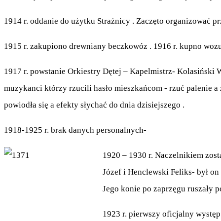
1914 r. oddanie do użytku Strażnicy . Zaczęto organizować pr
1915 r. zakupiono drewniany beczkowóz . 1916 r. kupno woz
1917 r. powstanie Orkiestry Dętej – Kapelmistrz- Kolasiński 
muzykanci którzy rzucili hasło mieszkańcom - rzuć palenie 
powiodła się a efekty słychać do dnia dzisiejszego .
1918-1925 r. brak danych personalnych-
1920 – 1930 r. Naczelnikiem zost
Józef i Henclewski Feliks- był o
Jego konie po zaprzęgu ruszały 
1923 r. pierwszy oficjalny wystę