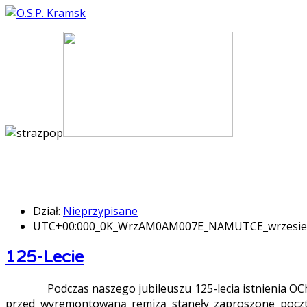
Dział:
Nieprzypisane
UTC+00:000_0K_WrzAM0AM007E_NAMUTCE_wrzesi
125-Lecie
Podczas naszego jubileuszu 125-lecia istnienia OChotn
przed wyremontowaną remizą stanęły zaproszone pocz