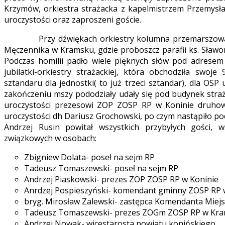
Krzymów, orkiestra strażacka z kapelmistrzem Przemysł
uroczystości oraz zaproszeni goście.
Przy dźwiękach orkiestry kolumna przemarszowała d
Męczennika w Kramsku, gdzie proboszcz parafii ks. Sławo
Podczas homilii padło wiele pięknych słów pod adresem
jubilatki-orkiestry strażackiej, która obchodziła swoj
sztandaru dla jednostki( to już trzeci sztandar), dla O
zakończeniu mszy pododziały udały się pod budynek straż
uroczystości prezesowi ZOP ZOSP RP w Koninie druhow
uroczystości dh Dariusz Grochowski, po czym nastąpiło pod
Andrzej Rusin powitał wszystkich przybyłych gości, w
związkowych w osobach:
Zbigniew Dolata- poseł na sejm RP
Tadeusz Tomaszewski- poseł na sejm RP
Andrzej Piaskowski- prezes ZOP ZOSP RP w Koninie
Anrdzej Pospieszyński- komendant gminny ZOSP RP
bryg. Mirosław Zalewski- zastępca Komendanta Miejs
Tadeusz Tomaszewski- prezes ZOGm ZOSP RP w Kr
Andrzej Nowak- wicestarosta powiatu konińskiego