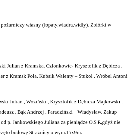
 pożarniczy własny (łopaty,wiadra,widły). Zbiórki w
ski Julian z Kramska. Członkowie- Krysztofik z Dębicza ,
er z Kramsk Pola. Kubsik Walenty – Stukol , Wróbel Antoni
ski Julian , Woziński , Krysztofik z Dębicza Majkowski ,
 Tadeusz , Bąk Andrzej , Paradziński Władysław. Zakup
 od p. Jankowskiego Juliana za pieniądze O.S.P.,gdyż nie
rozpoczęto budowę Strażnicy o wym.15x9m.