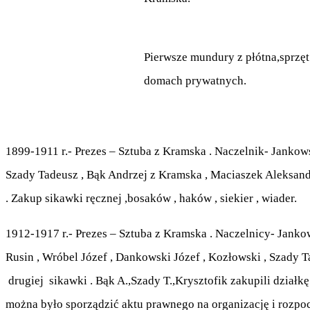
Pierwsze mundury z płótna,sprzęt
domach prywatnych.
1899-1911 r.- Prezes – Sztuba z Kramska . Naczelnik- Jankow
Szady Tadeusz , Bąk Andrzej z Kramska , Maciaszek Aleksand
. Zakup sikawki ręcznej ,bosaków , haków , siekier , wiader.
1912-1917 r.- Prezes – Sztuba z Kramska . Naczelnicy- Jankow
Rusin , Wróbel Józef , Dankowski Józef , Kozłowski , Szady
drugiej sikawki . Bąk A.,Szady T.,Krysztofik zakupili działkę
można było sporządzić aktu prawnego na organizację i 