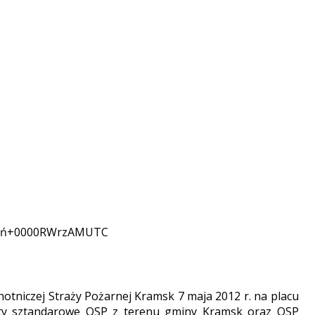
eń+0000RWrzAMUTC
iczej Straży Pożarnej Kramsk 7 maja 2012 r. na placu
ty sztandarowe OSP z terenu gminy Kramsk oraz OSP