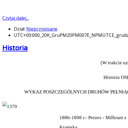
Czytaj dalej...
Dział:
Nieprzypisane
UTC+00:000_20K_GruPM20PM007E_NPMUTCE_grud
Historia
(W trakcie uz
Historia O
WYKAZ POSZCZEGÓLNYCH DRUHÓW PEŁNIĄCY
1886-1898 r.- Prezes - Milbrant 
Kramska.