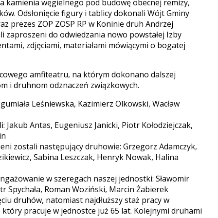
a kamienia węgielnego pod budowę obecnej remizy,
ków. Odsłonięcie figury i tablicy dokonali Wójt Gminy
raz prezes ZOP ZOSP RP w Koninie druh Andrzej
ali zaproszeni do odwiedzania nowo powstałej Izby
ntami, zdjęciami, materiałami mówiącymi o bogatej
wego amfiteatru, na którym dokonano dalszej
hom i druhnom odznaczeń związkowych.
Bogumiała Leśniewska, Kazimierz Olkowski, Wacław
: Jakub Antas, Eugeniusz Janicki, Piotr Kołodziejczak,
in
eni zostali następujący druhowie: Grzegorz Adamczyk,
ikiewicz, Sabina Leszczak, Henryk Nowak, Halina
angażowanie w szeregach naszej jednostki: Sławomir
tr Spychała, Roman Woziński, Marcin Żabierek
ięciu druhów, natomiast najdłuższy staż pracy w
tóry pracuje w jednostce już 65 lat. Kolejnymi druhami