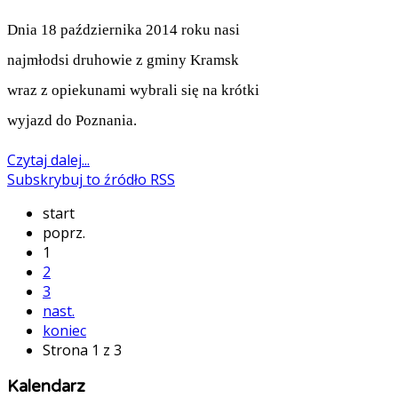
Dnia 18 października 2014 roku nasi
najmłodsi druhowie z gminy Kramsk
wraz z opiekunami wybrali się na krótki
wyjazd do Poznania.
Czytaj dalej...
Subskrybuj to źródło RSS
start
poprz.
1
2
3
nast.
koniec
Strona 1 z 3
Kalendarz