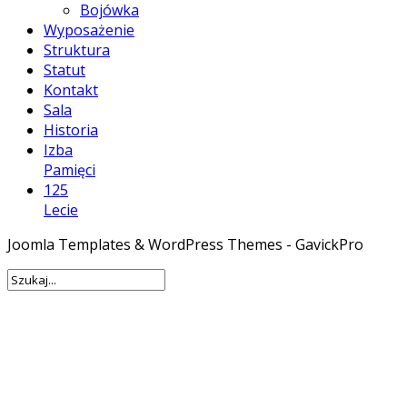
Bojówka
Wyposażenie
Struktura
Statut
Kontakt
Sala
Historia
Izba
Pamięci
125
Lecie
Joomla Templates & WordPress Themes - GavickPro