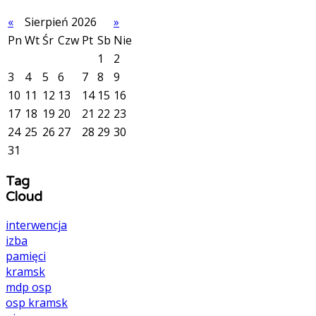
«
Sierpień 2026
»
Pn
Wt
Śr
Czw
Pt
Sb
Nie
1
2
3
4
5
6
7
8
9
10
11
12
13
14
15
16
17
18
19
20
21
22
23
24
25
26
27
28
29
30
31
Tag
Cloud
interwencja
izba
pamięci
kramsk
mdp
osp
osp kramsk