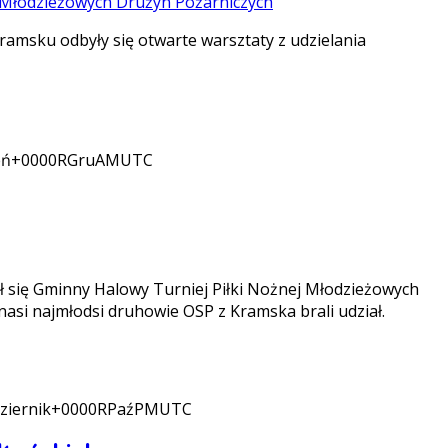
Kramsku odbyły się otwarte warsztaty z udzielania
ień+0000RGruAMUTC
ł się Gminny Halowy Turniej Piłki Nożnej Młodzieżowych
asi najmłodsi druhowie OSP z Kramska brali udział.
ziernik+0000RPaźPMUTC