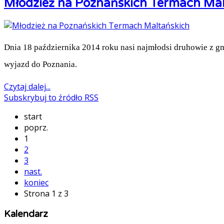
Młodzież na Poznańskich Termach Mal
Dnia 18 października 2014 roku nasi najmłodsi druhowie z g
wyjazd do Poznania.
Czytaj dalej...
Subskrybuj to źródło RSS
start
poprz.
1
2
3
nast.
koniec
Strona 1 z 3
Kalendarz