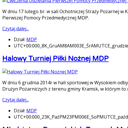
W dniu 17 lutego br. w sali Ochotniczej Straży Pożarnej w 
Pierwszej Pomocy Przedmedycznej MDP.
Czytaj dalej...
Dział:
MDP
UTC+00:000_8K_GruAM8AM003E_ŚrAMUTCE_grudz
Halowy Turniej Piłki Nożnej MDP
W dniu 6 grudnia 2014r w hali sportowej w Wysokiem odby
Drużyn Pożarniczych z terenu gminy Kramsk, w którym to n
Czytaj dalej...
Dział:
MDP
UTC+00:000_23K_PaźPM23PM006E_SoPMUTCE_paźd