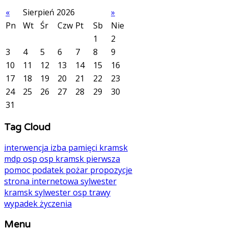
«
Sierpień 2026
»
Pn
Wt
Śr
Czw
Pt
Sb
Nie
1
2
3
4
5
6
7
8
9
10
11
12
13
14
15
16
17
18
19
20
21
22
23
24
25
26
27
28
29
30
31
Tag Cloud
interwencja
izba pamięci
kramsk
mdp
osp
osp kramsk
pierwsza
pomoc
podatek
pożar
propozycje
strona internetowa
sylwester
kramsk
sylwester osp
trawy
wypadek
życzenia
Menu