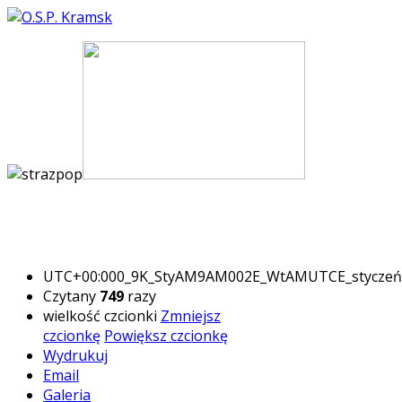
UTC+00:000_9K_StyAM9AM002E_WtAMUTCE_stycze
Czytany
749
razy
wielkość czcionki
Zmniejsz
czcionkę
Powiększ czcionkę
Wydrukuj
Email
Galeria