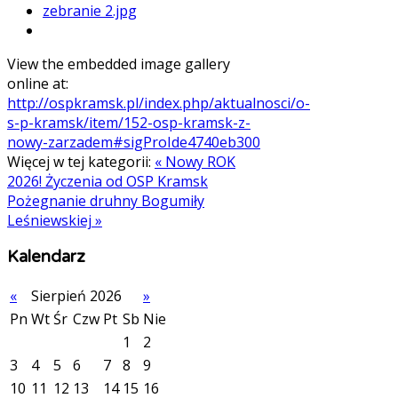
View the embedded image gallery
online at:
http://ospkramsk.pl/index.php/aktualnosci/o-
s-p-kramsk/item/152-osp-kramsk-z-
nowy-zarzadem#sigProIde4740eb300
Więcej w tej kategorii:
« Nowy ROK
2026! Życzenia od OSP Kramsk
Pożegnanie druhny Bogumiły
Leśniewskiej »
Kalendarz
«
Sierpień 2026
»
Pn
Wt
Śr
Czw
Pt
Sb
Nie
1
2
3
4
5
6
7
8
9
10
11
12
13
14
15
16