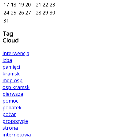
17
18
19
20
21
22
23
24
25
26
27
28
29
30
31
Tag
Cloud
interwencja
izba
pamięci
kramsk
mdp
osp
osp kramsk
pierwsza
pomoc
podatek
pożar
propozycje
strona
internetowa