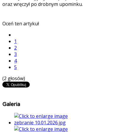
oraz wręczył po drobnym upominku.
Oceń ten artykuł
1
2
3
4
5
(2 głosów)
Galeria