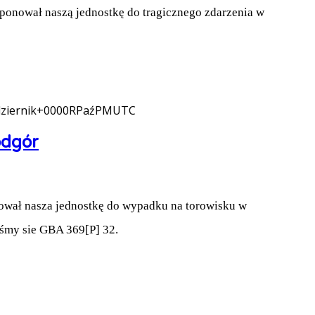
onował naszą jednostkę do tragicznego zdarzenia w
ziernik+0000RPaźPMUTC
odgór
ował nasza jednostkę do wypadku na torowisku w
iśmy sie GBA 369[P] 32.