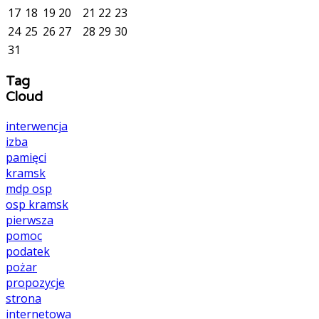
17
18
19
20
21
22
23
24
25
26
27
28
29
30
31
Tag
Cloud
interwencja
izba
pamięci
kramsk
mdp
osp
osp kramsk
pierwsza
pomoc
podatek
pożar
propozycje
strona
internetowa