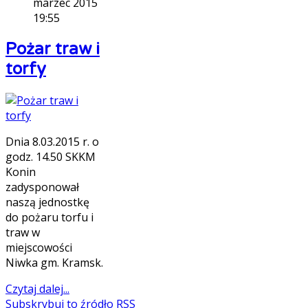
marzec 2015
19:55
Pożar traw i
torfy
Dnia 8.03.2015 r. o
godz. 14.50 SKKM
Konin
zadysponował
naszą jednostkę
do pożaru torfu i
traw w
miejscowości
Niwka gm. Kramsk.
Czytaj dalej...
Subskrybuj to źródło RSS