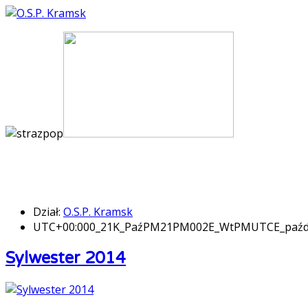
Dział:
O.S.P. Kramsk
UTC+00:000_21K_PaźPM21PM002E_WtPMUTCE_paźd
Sylwester 2014