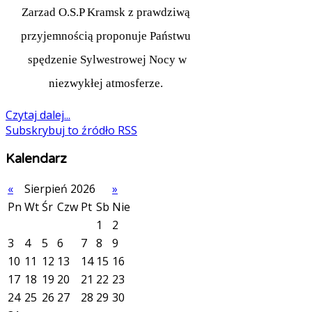
Zarzad O.S.P Kramsk z prawdziwą
przyjemnością proponuje Państwu
spędzenie Sylwestrowej Nocy w
niezwykłej atmosferze.
Czytaj dalej...
Subskrybuj to źródło RSS
Kalendarz
«
Sierpień 2026
»
Pn
Wt
Śr
Czw
Pt
Sb
Nie
1
2
3
4
5
6
7
8
9
10
11
12
13
14
15
16
17
18
19
20
21
22
23
24
25
26
27
28
29
30