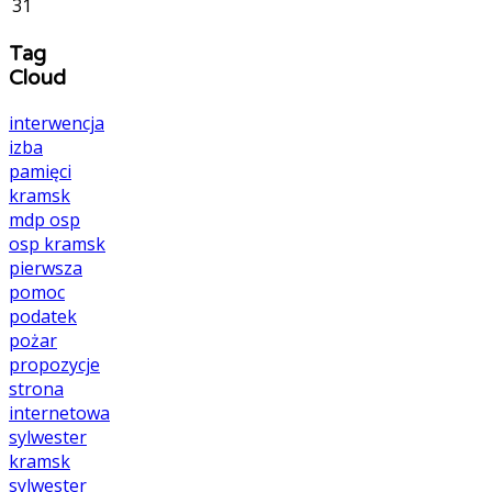
31
Tag
Cloud
interwencja
izba
pamięci
kramsk
mdp
osp
osp kramsk
pierwsza
pomoc
podatek
pożar
propozycje
strona
internetowa
sylwester
kramsk
sylwester