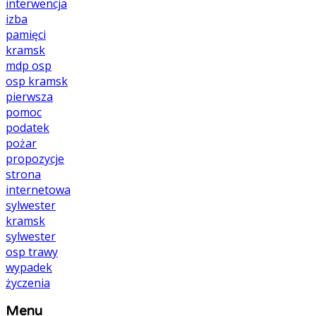
interwencja
izba
pamięci
kramsk
mdp
osp
osp kramsk
pierwsza
pomoc
podatek
pożar
propozycje
strona
internetowa
sylwester
kramsk
sylwester
osp
trawy
wypadek
życzenia
Menu