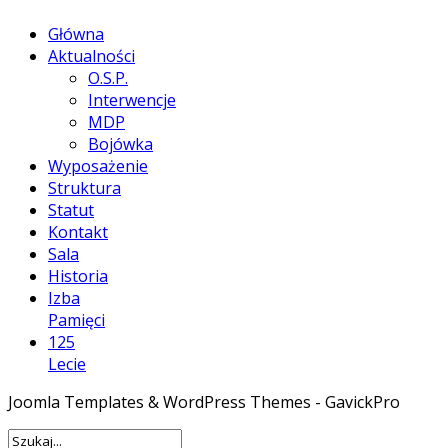
Główna
Aktualności
O.S.P.
Interwencje
MDP
Bojówka
Wyposażenie
Struktura
Statut
Kontakt
Sala
Historia
Izba
Pamięci
125
Lecie
Joomla Templates & WordPress Themes - GavickPro