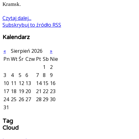
Kramsk.
Czytaj dalej...
Subskrybuj to źródło RSS
Kalendarz
«
Sierpień 2026
»
Pn
Wt
Śr
Czw
Pt
Sb
Nie
1
2
3
4
5
6
7
8
9
10
11
12
13
14
15
16
17
18
19
20
21
22
23
24
25
26
27
28
29
30
31
Tag
Cloud