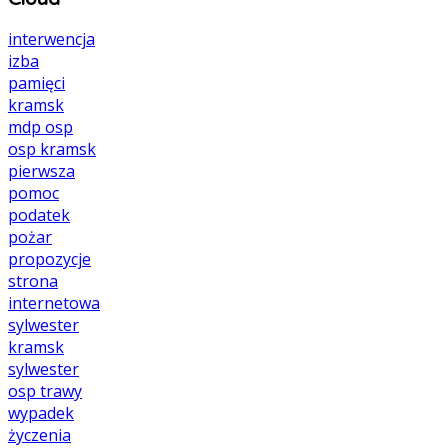
interwencja
izba
pamięci
kramsk
mdp
osp
osp kramsk
pierwsza
pomoc
podatek
pożar
propozycje
strona
internetowa
sylwester
kramsk
sylwester
osp
trawy
wypadek
życzenia