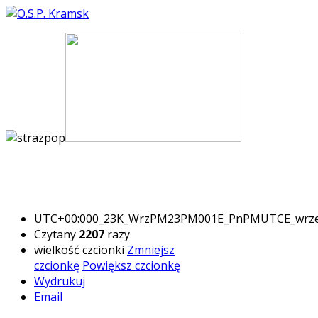
UTC+00:000_23K_WrzPM23PM001E_PnPMUTCE_wrz
Czytany
2207
razy
wielkość czcionki
Zmniejsz
czcionkę
Powiększ czcionkę
Wydrukuj
Email