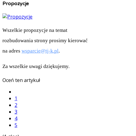
Propozycje
Wszelkie propozycje na temat
rozbudowania strony prosimy kierować
na adres
wsparcie@tj-k.pl
.
Za wszelkie uwagi dziękujemy.
Oceń ten artykuł
1
2
3
4
5