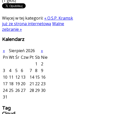
(1 głos)
Więcej w tej kategorii:
« O.S.P. Kramsk
już ze strona internetową
Walne
zebranie »
Kalendarz
«
Sierpień 2026
»
Pn
Wt
Śr
Czw
Pt
Sb
Nie
1
2
3
4
5
6
7
8
9
10
11
12
13
14
15
16
17
18
19
20
21
22
23
24
25
26
27
28
29
30
31
Tag
Cloud