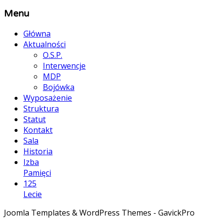
Menu
Główna
Aktualności
O.S.P.
Interwencje
MDP
Bojówka
Wyposażenie
Struktura
Statut
Kontakt
Sala
Historia
Izba
Pamięci
125
Lecie
Joomla Templates & WordPress Themes - GavickPro