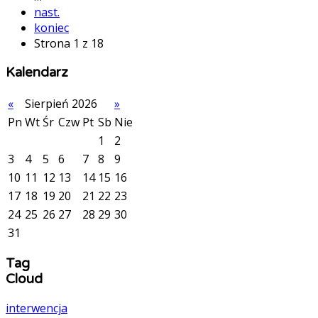
nast.
koniec
Strona 1 z 18
Kalendarz
«
Sierpień 2026
»
Pn
Wt
Śr
Czw
Pt
Sb
Nie
1
2
3
4
5
6
7
8
9
10
11
12
13
14
15
16
17
18
19
20
21
22
23
24
25
26
27
28
29
30
31
Tag
Cloud
interwencja