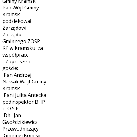
Gminy Kramsk.
Pan Wójt Gminy
Kramsk
podziękował
Zarządowi
Zarządu
Gminnego ZOSP
RP w Kramsku za
współpracę.
- Zaproszeni
goście:
Pan Andrzej
Nowak Wójt Gminy
Kramsk
Pani Julita Antecka
podinspektor BHP
i O.S.P
Dh. Jan
Gwoździkiewicz
Przewodniczący
Gminnej Komisji