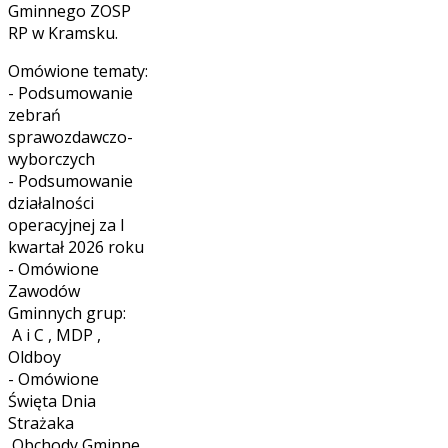
Gminnego ZOSP
RP w Kramsku.
Omówione tematy:
- Podsumowanie
zebrań
sprawozdawczo-
wyborczych
- Podsumowanie
działalności
operacyjnej za I
kwartał 2026 roku
- Omówione
Zawodów
Gminnych grup:
A i C , MDP ,
Oldboy
- Omówione
Święta Dnia
Strażaka
Obchody Gminne