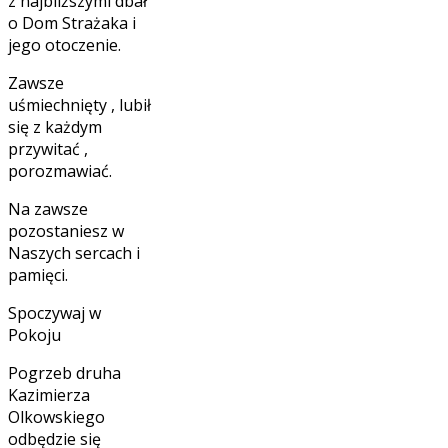
z najbliższymi dbał
o Dom Strażaka i
jego otoczenie.
Zawsze
uśmiechnięty , lubił
się z każdym
przywitać ,
porozmawiać.
Na zawsze
pozostaniesz w
Naszych sercach i
pamięci.
Spoczywaj w
Pokoju
Pogrzeb druha
Kazimierza
Olkowskiego
odbędzie się