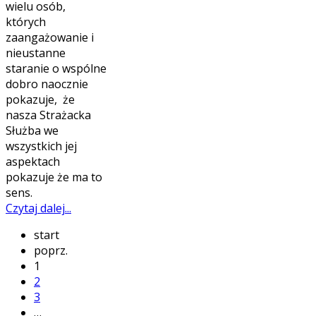
wielu osób,
których
zaangażowanie i
nieustanne
staranie o wspólne
dobro naocznie
pokazuje, że
nasza Strażacka
Służba we
wszystkich jej
aspektach
pokazuje że ma to
sens.
Czytaj dalej...
start
poprz.
1
2
3
…