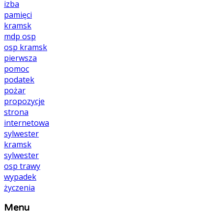
izba
pamięci
kramsk
mdp
osp
osp kramsk
pierwsza
pomoc
podatek
pożar
propozycje
strona
internetowa
sylwester
kramsk
sylwester
osp
trawy
wypadek
życzenia
Menu