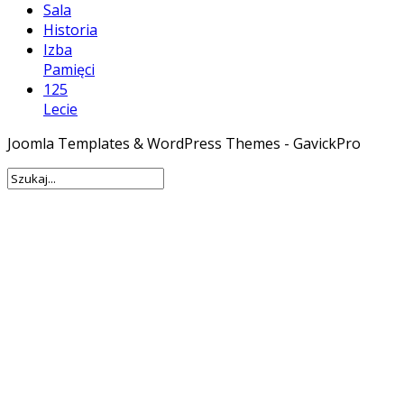
Sala
Historia
Izba
Pamięci
125
Lecie
Joomla Templates & WordPress Themes - GavickPro