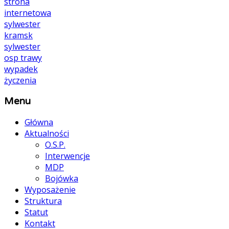
strona
internetowa
sylwester
kramsk
sylwester
osp
trawy
wypadek
życzenia
Menu
Główna
Aktualności
O.S.P.
Interwencje
MDP
Bojówka
Wyposażenie
Struktura
Statut
Kontakt