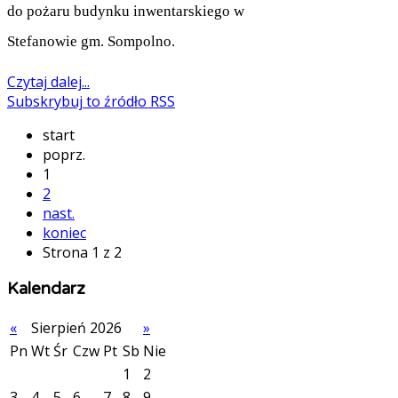
do pożaru budynku inwentarskiego w
Stefanowie gm. Sompolno.
Czytaj dalej...
Subskrybuj to źródło RSS
start
poprz.
1
2
nast.
koniec
Strona 1 z 2
Kalendarz
«
Sierpień 2026
»
Pn
Wt
Śr
Czw
Pt
Sb
Nie
1
2
3
4
5
6
7
8
9