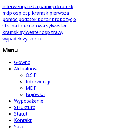
interwencja
izba pamięci
kramsk
mdp
osp
osp kramsk
pierwsza
pomoc
podatek
pożar
propozycje
strona internetowa
sylwester
kramsk
sylwester osp
trawy
wypadek
życzenia
Menu
Główna
Aktualności
O.S.P.
Interwencje
MDP
Bojówka
Wyposażenie
Struktura
Statut
Kontakt
Sala