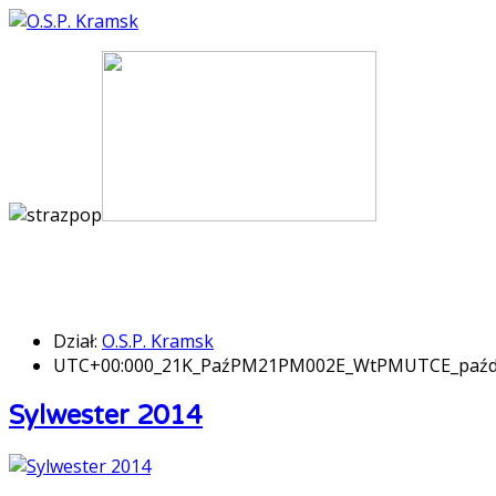
Dział:
O.S.P. Kramsk
UTC+00:000_21K_PaźPM21PM002E_WtPMUTCE_paźd
Sylwester 2014