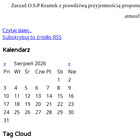
Zarzad O.S.P Kramsk z prawdziwą przyjemnością propon
atmosf
Czytaj dalej...
Subskrybuj to źródło RSS
Kalendarz
«
Sierpień 2026
»
Pn
Wt
Śr
Czw
Pt
Sb
Nie
1
2
3
4
5
6
7
8
9
10
11
12
13
14
15
16
17
18
19
20
21
22
23
24
25
26
27
28
29
30
31
Tag Cloud