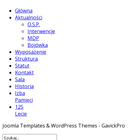
Główna
Aktualności
O.S.P.
Interwencje
MDP
Bojówka
Wyposażenie
Struktura
Statut
Kontakt
Sala
Historia
Izba
Pamięci
125
Lecie
Joomla Templates & WordPress Themes - GavickPro