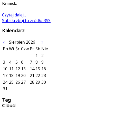
Kramsk.
Czytaj dalej...
Subskrybuj to źródło RSS
Kalendarz
«
Sierpień 2026
»
Pn
Wt
Śr
Czw
Pt
Sb
Nie
1
2
3
4
5
6
7
8
9
10
11
12
13
14
15
16
17
18
19
20
21
22
23
24
25
26
27
28
29
30
31
Tag
Cloud