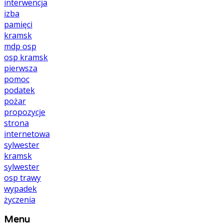
interwencja
izba
pamięci
kramsk
mdp
osp
osp kramsk
pierwsza
pomoc
podatek
pożar
propozycje
strona
internetowa
sylwester
kramsk
sylwester
osp
trawy
wypadek
życzenia
Menu