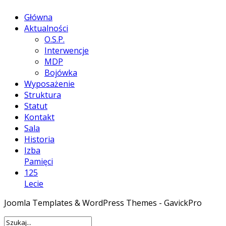
Główna
Aktualności
O.S.P.
Interwencje
MDP
Bojówka
Wyposażenie
Struktura
Statut
Kontakt
Sala
Historia
Izba
Pamięci
125
Lecie
Joomla Templates & WordPress Themes - GavickPro