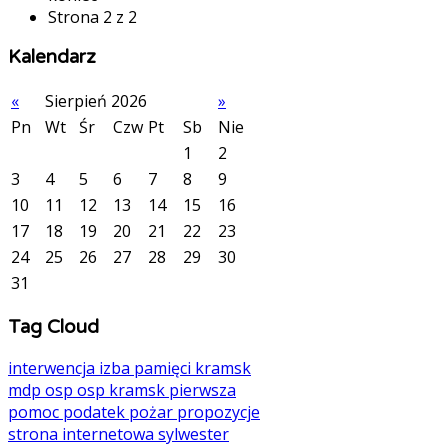
Strona 2 z 2
Kalendarz
«
Sierpień 2026
»
Pn
Wt
Śr
Czw
Pt
Sb
Nie
1
2
3
4
5
6
7
8
9
10
11
12
13
14
15
16
17
18
19
20
21
22
23
24
25
26
27
28
29
30
31
Tag Cloud
interwencja
izba pamięci
kramsk
mdp
osp
osp kramsk
pierwsza
pomoc
podatek
pożar
propozycje
strona internetowa
sylwester