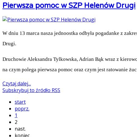
Pierwsza pomoc w SZP Helenów Drugi
W dniu 13 marca nasza jednoostka odbyła pogadanke z zakr
Drugi.
Druchowie Aleksandra Tylkowska, Adrian Bąk wraz z kierow
na czym polega pierwsza pomoc oraz czym jest ratowanie żuc
Czytaj dalej...
Subskrybuj to źródło RSS
start
poprz.
1
2
nast.
koniec