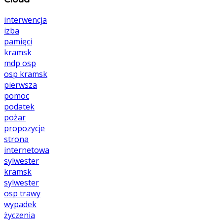
interwencja
izba
pamięci
kramsk
mdp
osp
osp kramsk
pierwsza
pomoc
podatek
pożar
propozycje
strona
internetowa
sylwester
kramsk
sylwester
osp
trawy
wypadek
życzenia