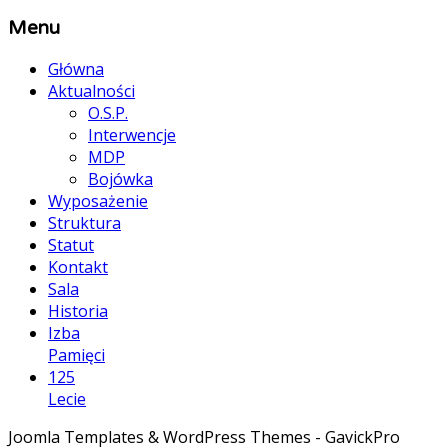
Menu
Główna
Aktualności
O.S.P.
Interwencje
MDP
Bojówka
Wyposażenie
Struktura
Statut
Kontakt
Sala
Historia
Izba
Pamięci
125
Lecie
Joomla Templates & WordPress Themes - GavickPro