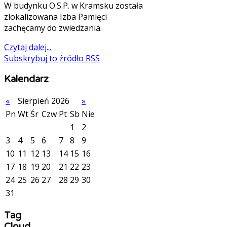
W budynku O.S.P. w Kramsku została
zlokalizowana Izba Pamięci
zachęcamy do zwiedzania.
Czytaj dalej...
Subskrybuj to źródło RSS
Kalendarz
«
Sierpień 2026
»
Pn
Wt
Śr
Czw
Pt
Sb
Nie
1
2
3
4
5
6
7
8
9
10
11
12
13
14
15
16
17
18
19
20
21
22
23
24
25
26
27
28
29
30
31
Tag
Cloud