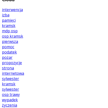
interwencja
izba
pamięci
kramsk
mdp
osp
osp kramsk
pierwsza
pomoc
podatek
pożar
propozycje
strona
internetowa
sylwester
kramsk
sylwester
osp
trawy
wypadek
życzenia