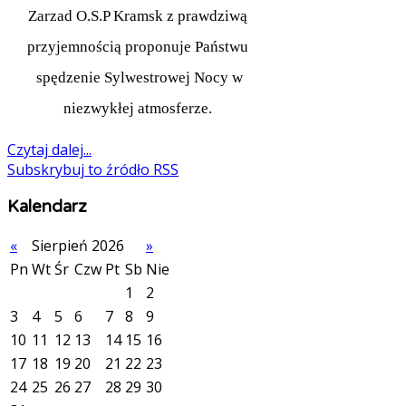
Zarzad O.S.P Kramsk z prawdziwą
przyjemnością proponuje Państwu
spędzenie Sylwestrowej Nocy w
niezwykłej atmosferze.
Czytaj dalej...
Subskrybuj to źródło RSS
Kalendarz
«
Sierpień 2026
»
Pn
Wt
Śr
Czw
Pt
Sb
Nie
1
2
3
4
5
6
7
8
9
10
11
12
13
14
15
16
17
18
19
20
21
22
23
24
25
26
27
28
29
30