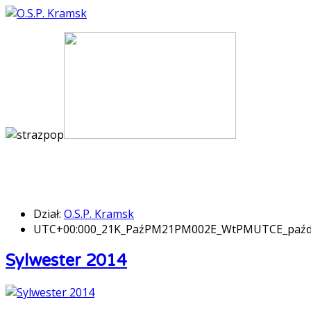
Dział:
O.S.P. Kramsk
UTC+00:000_21K_PaźPM21PM002E_WtPMUTCE_paźd
Sylwester 2014