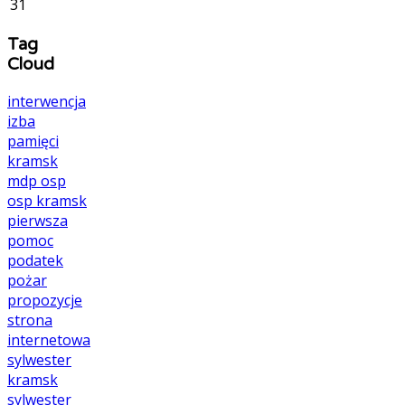
31
Tag
Cloud
interwencja
izba
pamięci
kramsk
mdp
osp
osp kramsk
pierwsza
pomoc
podatek
pożar
propozycje
strona
internetowa
sylwester
kramsk
sylwester