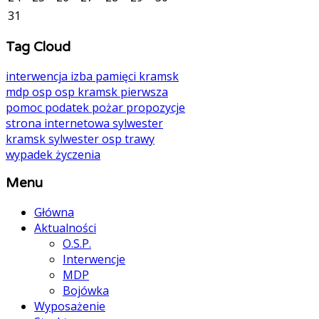
31
Tag Cloud
interwencja
izba pamięci
kramsk
mdp
osp
osp kramsk
pierwsza
pomoc
podatek
pożar
propozycje
strona internetowa
sylwester
kramsk
sylwester osp
trawy
wypadek
życzenia
Menu
Główna
Aktualności
O.S.P.
Interwencje
MDP
Bojówka
Wyposażenie