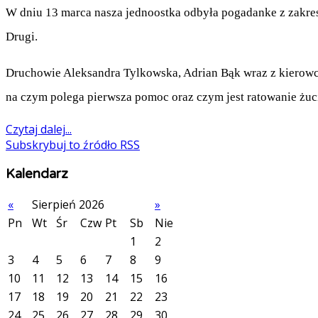
W dniu 13 marca nasza jednoostka odbyła pogadanke z zakr
Drugi.
Druchowie Aleksandra Tylkowska, Adrian Bąk wraz z kierow
na czym polega pierwsza pomoc oraz czym jest ratowanie żuc
Czytaj dalej...
Subskrybuj to źródło RSS
Kalendarz
«
Sierpień 2026
»
Pn
Wt
Śr
Czw
Pt
Sb
Nie
1
2
3
4
5
6
7
8
9
10
11
12
13
14
15
16
17
18
19
20
21
22
23
24
25
26
27
28
29
30