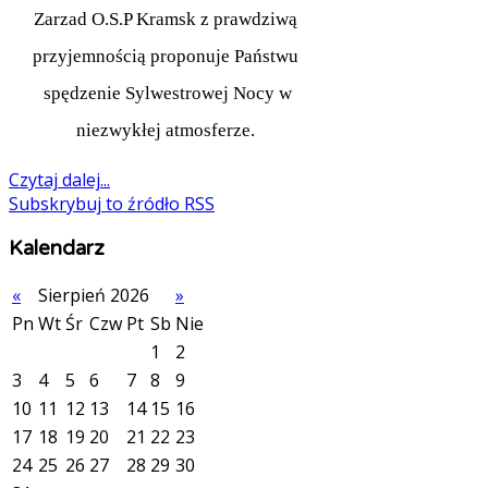
Zarzad O.S.P Kramsk z prawdziwą
przyjemnością proponuje Państwu
spędzenie Sylwestrowej Nocy w
niezwykłej atmosferze.
Czytaj dalej...
Subskrybuj to źródło RSS
Kalendarz
«
Sierpień 2026
»
Pn
Wt
Śr
Czw
Pt
Sb
Nie
1
2
3
4
5
6
7
8
9
10
11
12
13
14
15
16
17
18
19
20
21
22
23
24
25
26
27
28
29
30