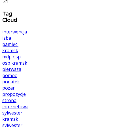
31
Tag
Cloud
interwencja
izba
pamięci
kramsk
mdp
osp
osp kramsk
pierwsza
pomoc
podatek
pożar
propozycje
strona
internetowa
sylwester
kramsk
sylwester