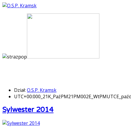
Dział:
O.S.P. Kramsk
UTC+00:000_21K_PaźPM21PM002E_WtPMUTCE_paźd
Sylwester 2014