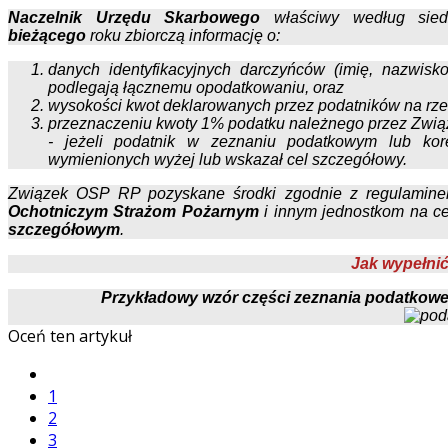
Naczelnik Urzędu Skarbowego
właściwy według si
bieżącego
roku zbiorczą informację o:
danych identyfikacyjnych darczyńców (imię, nazwis
podlegają łącznemu opodatkowaniu, oraz
wysokości kwot deklarowanych przez podatników na rz
przeznaczeniu kwoty 1% podatku należnego przez Zwią
- jeżeli podatnik w zeznaniu podatkowym lub kor
wymienionych wyżej lub wskazał cel szczegółowy.
Związek OSP RP pozyskane środki zgodnie z regulami
Ochotniczym Strażom Pożarnym
i innym jednostkom na c
szczegółowym
.
Jak wypełni
Przykładowy wzór części zeznania podatkow
Oceń ten artykuł
1
2
3