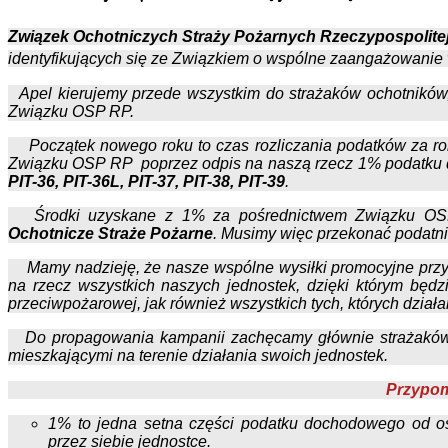
Związek Ochotniczych Straży Pożarnych Rzeczypospolitej
identyfikujących się ze Związkiem o wspólne zaangażowani
Apel kierujemy przede wszystkim do strażaków ochotników,
Związku OSP RP.
Początek nowego roku to czas rozliczania podatków za rok 
Związku OSP RP poprzez odpis na naszą rzecz 1% podatku
PIT-36, PIT-36L, PIT-37, PIT-38, PIT-39
.
Środki uzyskane z 1% za pośrednictwem Związku 
Ochotnicze Straże Pożarne
. Musimy więc przekonać podatn
Mamy nadzieję, że nasze wspólne wysiłki promocyjne przy
na rzecz wszystkich naszych jednostek, dzięki którym będz
przeciwpożarowej, jak również wszystkich tych, których dzia
Do propagowania kampanii zachęcamy głównie strażaków o
mieszkającymi na terenie działania swoich jednostek.
Przypo
1% to jedna setna części podatku dochodowego od os
przez siebie jednostce.