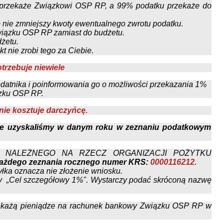
 przekaże Związkowi OSP RP, a 99% podatku przekaże do
nie zmniejszy kwoty ewentualnego zwrotu podatku.
Związku OSP RP zamiast do budżetu.
dżetu.
 nie zrobi tego za Ciebie.
trzebuje niewiele
odatnika i poinformowania go o możliwości przekazania 1%
ązku OSP RP.
nie kosztuje darczyńcę.
re uzyskaliśmy w danym roku w zeznaniu podatkowym
 NALEŻNEGO NA RZECZ ORGANIZACJI POŻYTKU
 każdego zeznania rocznego numer KRS:
0000116212
.
yłka oznacza nie złożenie wniosku.
Cel szczegółowy 1%". Wystarczy podać skróconą nazwę
zekażą pieniądze na rachunek bankowy Związku OSP RP w