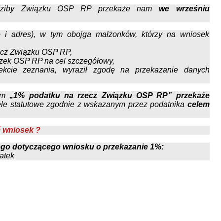
edziby Związku OSP RP przekaże nam
we wrześniu
ko i adres), w tym obojga małżonków, którzy na wniosek
ecz Związku OSP RP,
zek OSP RP na cel szczegółowy,
ekcie zeznania, wyraził zgodę na przekazanie danych
nem
„1% podatku na rzecz Związku OSP RP” przekaże
ele statutowe zgodnie z wskazanym przez podatnika
celem
ć wniosek ?
ego dotyczącego wniosku o przekazanie 1%: