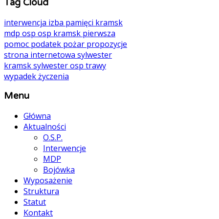
Tag Cloud
interwencja
izba pamięci
kramsk
mdp
osp
osp kramsk
pierwsza
pomoc
podatek
pożar
propozycje
strona internetowa
sylwester
kramsk
sylwester osp
trawy
wypadek
życzenia
Menu
Główna
Aktualności
O.S.P.
Interwencje
MDP
Bojówka
Wyposażenie
Struktura
Statut
Kontakt