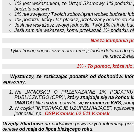
1% jest wskazaniem, że Urząd Skarbowy 1% podatku
budżetu państwa.
1% nie zwiększy Twoich zobowiązań wobec budżetu lub 
1% podatku, który i tak płacisz, przekazany będzie do 
Jeśli nie wskażesz swojej jednostki, Twój 1% trafi do bu
Jeśli sam nie wskażesz, komu przekazać 1% podatku, nikt
Nasza kampania po
Tylko trochę chęci i czasu oraz umiejętności dotarcia do p
na rzecz Zwi
1% - To pomoc, która nic 
Wystarczy, że rozliczając podatek od dochodów, któ
wpiszemy:
We „WNIOSKU O PRZEKAZANIE 1% PODATKU
PUBLICZNEGO (OPP)”,
który znajduje się na końcu
UWAGA!
Nie można pomylić się
w numerze KRS
, pom
W części "INFORMACJE UZUPEŁNIAJĄCE”, wpiszemy „
jednostki, np.
OSP Kramsk, 62-511 Kramsk
.
Urzędy Skarbowe
na podstawie powyższych informacji pr
okresie
od maja do lipca bieżącego roku
.