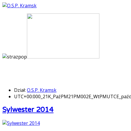
Dział:
O.S.P. Kramsk
UTC+00:000_21K_PaźPM21PM002E_WtPMUTCE_paźd
Sylwester 2014