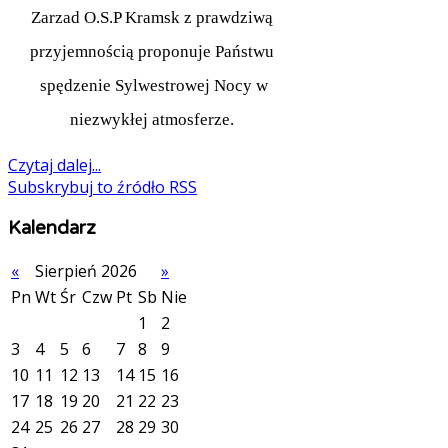
Zarzad O.S.P Kramsk z prawdziwą
przyjemnością proponuje Państwu
spędzenie Sylwestrowej Nocy w
niezwykłej atmosferze.
Czytaj dalej...
Subskrybuj to źródło RSS
Kalendarz
«
Sierpień 2026
»
Pn
Wt
Śr
Czw
Pt
Sb
Nie
1
2
3
4
5
6
7
8
9
10
11
12
13
14
15
16
17
18
19
20
21
22
23
24
25
26
27
28
29
30