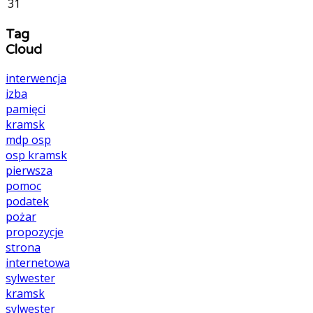
31
Tag
Cloud
interwencja
izba
pamięci
kramsk
mdp
osp
osp kramsk
pierwsza
pomoc
podatek
pożar
propozycje
strona
internetowa
sylwester
kramsk
sylwester