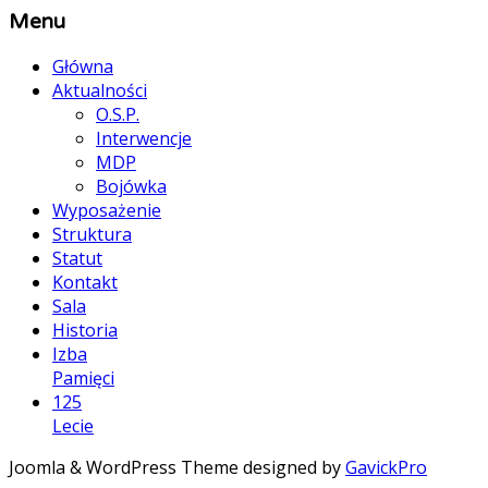
Menu
Główna
Aktualności
O.S.P.
Interwencje
MDP
Bojówka
Wyposażenie
Struktura
Statut
Kontakt
Sala
Historia
Izba
Pamięci
125
Lecie
Joomla & WordPress Theme designed by
GavickPro