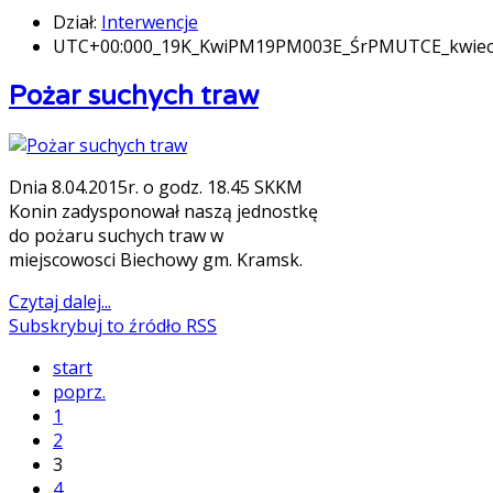
Dział:
Interwencje
UTC+00:000_19K_KwiPM19PM003E_ŚrPMUTCE_kwie
Pożar suchych traw
Dnia 8.04.2015r. o godz. 18.45 SKKM
Konin zadysponował naszą jednostkę
do pożaru suchych traw w
miejscowosci Biechowy gm. Kramsk.
Czytaj dalej...
Subskrybuj to źródło RSS
start
poprz.
1
2
3
4