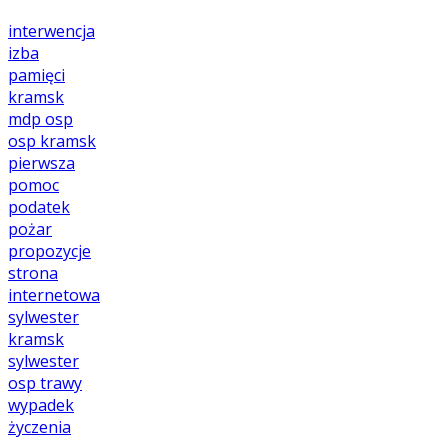
interwencja
izba
pamięci
kramsk
mdp
osp
osp kramsk
pierwsza
pomoc
podatek
pożar
propozycje
strona
internetowa
sylwester
kramsk
sylwester
osp
trawy
wypadek
życzenia