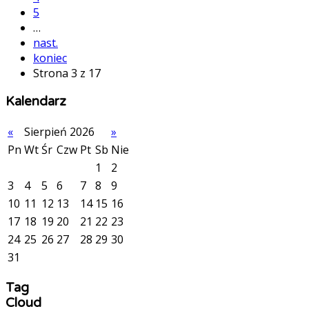
5
…
nast.
koniec
Strona 3 z 17
Kalendarz
«
Sierpień 2026
»
Pn
Wt
Śr
Czw
Pt
Sb
Nie
1
2
3
4
5
6
7
8
9
10
11
12
13
14
15
16
17
18
19
20
21
22
23
24
25
26
27
28
29
30
31
Tag
Cloud