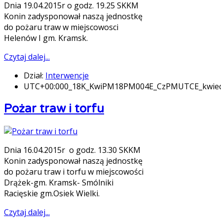
Dnia 19.04.2015r o godz. 19.25 SKKM
Konin zadysponował naszą jednostkę
do pożaru traw w miejscowosci
Helenów I gm. Kramsk.
Czytaj dalej...
Dział:
Interwencje
UTC+00:000_18K_KwiPM18PM004E_CzPMUTCE_kwie
Pożar traw i torfu
Dnia 16.04.2015r o godz. 13.30 SKKM
Konin zadysponował naszą jednostkę
do pożaru traw i torfu w miejscowości
Drążek-gm. Kramsk- Smólniki
Racięskie gm.Osiek Wielki.
Czytaj dalej...