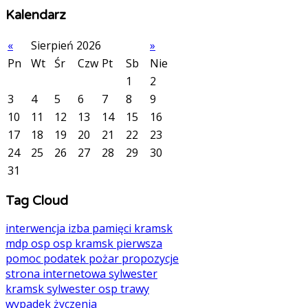
Kalendarz
«
Sierpień 2026
»
Pn
Wt
Śr
Czw
Pt
Sb
Nie
1
2
3
4
5
6
7
8
9
10
11
12
13
14
15
16
17
18
19
20
21
22
23
24
25
26
27
28
29
30
31
Tag Cloud
interwencja
izba pamięci
kramsk
mdp
osp
osp kramsk
pierwsza
pomoc
podatek
pożar
propozycje
strona internetowa
sylwester
kramsk
sylwester osp
trawy
wypadek
życzenia