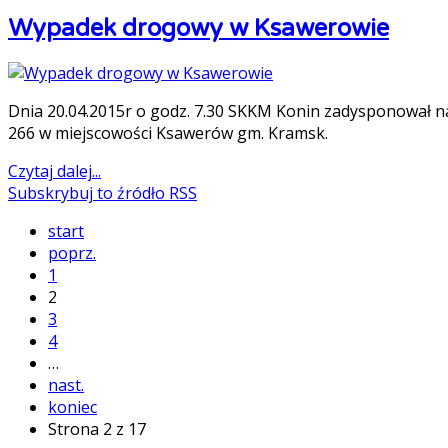
Wypadek drogowy w Ksawerowie
Dnia 20.04.2015r o godz. 7.30 SKKM Konin zadysponował n
266 w miejscowości Ksawerów gm. Kramsk.
Czytaj dalej...
Subskrybuj to źródło RSS
start
poprz.
1
2
3
4
…
nast.
koniec
Strona 2 z 17